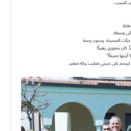
 السبب..
وزو.
 الى وسطه.
 حبّات المسبحة، وبدون رحمة.
ً. كان شعوري رهيباً!
رنيها جميعاً!”
أة ليرسم على جبيني صليب بركة صغير.