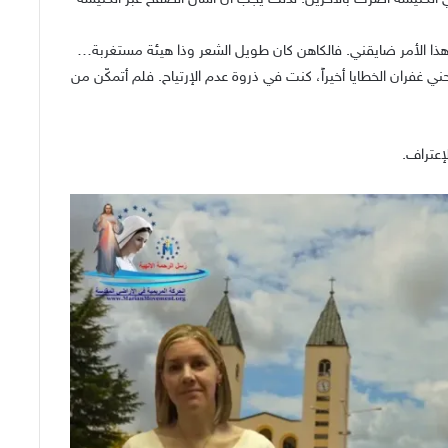
هذا الأمر ضايقني. فالكاهن كان طويل الشعر وذا هيئة مستغربة…
حني غفران الخطايا أخيراً، كنت في ذروة عدم الإرتياح. فلم أتمكّن من
إعتراف.