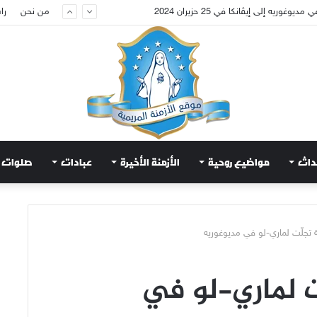
عويض قلب مريم الطاهر هذا ما يطلبه يسوع!
من نحن
را
داث
مواضيع روحية
الأزمنة الأخيرة
عبادات
صلوات
ية تجلّت لماري-لو في مديوغوريه
ت لماري-لو في