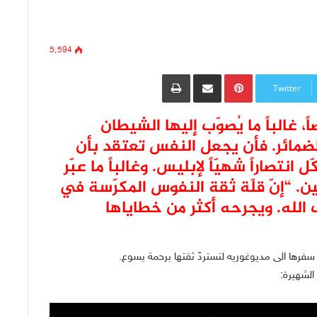
5٬594
Pinterest
مشاركة عبر البريد
طباعة
Twitter
 غالباً ما يُصوّب إليها الشيطان
لضمائر. فأن يجعل النفس تعتقد بأن
انتصاراً شهيّاً لإبليس. وغالباً ما عبّر
. “إنّ قلّة ثقة النفوس المكرّسة في
 الله. ويجرحه أكثر من خطاياها
ى سفرها الى مديوغوريه لتستردّ ثقتها برحمة يسوع.
الشهيرة: