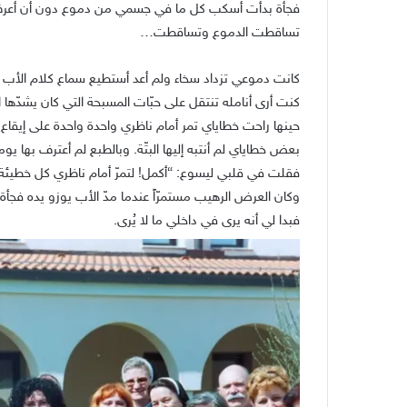
فجأة بدأت أسكب كل ما في جسمي من دموع دون أن أعرف
تساقطت الدموع وتساقطت…
كانت دموعي تزداد سخاء ولم أعد أستطيع سماع كلام الأب ي
كنت أرى أنامله تنتقل على حبّات المسبحة التي كان يشدّها
حينها راحت خطاياي تمر أمام ناظري واحدة واحدة على إيقاع
بعض خطاياي لم أنتبه إليها البتّة. وبالطبع لم أعترف بها يوما
فقلت في قلبي ليسوع: “أكمل! لتمرّ أمام ناظري كل خطيئة! أ
وكان العرض الرهيب مستمرّاً عندما مدّ الأب يوزو يده فج
فبدا لي أنه يرى في داخلي ما لا يُرى.