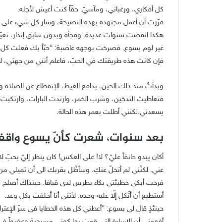
كل أفكاري، ورغباتي، ومآسيّ. حقّاً كنت أعيش لأجله.
قرّرت أن أعمل مجتهدة بهذه النصيحة، وسار كل شيء على ما
هكذا انقضت سنوات عديدة. وفجأة وبدون سابق إنذار، تغيّر
غير لوم يسوع. فصرخت بوجهه غاضبة: “حبّاً بك فعلت كل 
فإن كانت هذه طريقتك في الحبّ، فاعلم أنني من جهتي، لن
وبدأتُ منذ ذلك الحين، بدافع الغيظ، الإنقطاع عن الصلاة وع
فتعاطيت التدخين، وشرب الخمر، وارتدت البارات، وارتكبت آث
يسعدني.لكنني أطلت بعمر هذه الحالة.
بعد سنوات، شعرت كأنّ يسوع واقفاً
أكان يبدو حانقاً عليّ؟ لا! على العكس! كان ينظر إليّ بحبّ ل
عني. لكنّني لم أتخلّ عنكِ. وسأظّل بقربك الى أن تميلي م
فرحت أبكي خطيئتي بكاء بطرس لدى قيافا. حينذاك أصلح شأن
أستطيع أن أتّكل إلّا عليه وحده. لأنني أنا أخلفت بكل وعد.
حينئذٍ قال لي يسوع: “أعطني كل هذه الخطايا في سرّ الإعتر
أفهمني أن الإساءة التي قمت بها كوني مسيحية وعضواً في 