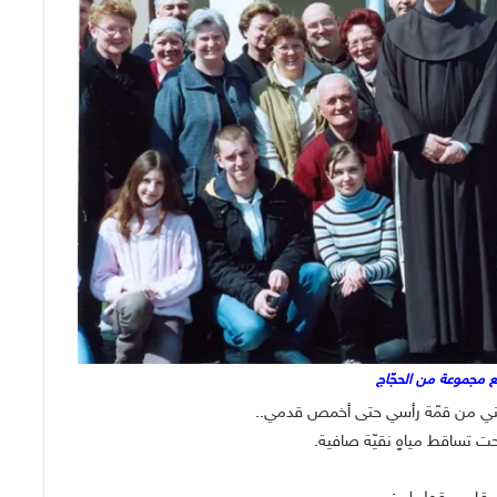
ع مجموعة من الحجّاج
سلني من قمّة رأسي حتى أخمص قدمي..
 تساقط مياهٍ نقيّة صافية.