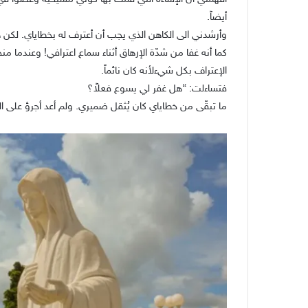
أيضاً.
وأرشدني الى الكاهن الذي يجب أن أعترف له بخطاياي. لكن 
كما أنه غفا من شدّة الإرهاق أثناء سماع اعترافي! وعندما من
الإعتراف بكل شيءلأنه كان نائماً.
فتساءلت: “هل غفر لي يسوع فعلاً؟
ما تبقّى من خطاياي كان يُثقل ضميري. ولم أعد أجرؤ على ال