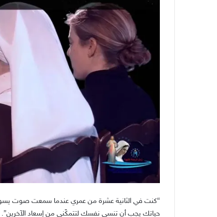
“كنت في الثانية عشرة من عمري عندما سمعت صوت يسوع ل
حياتك يجب أن تنسي نفسك لتتمكّني من إسعاد الآخرين”. فيس