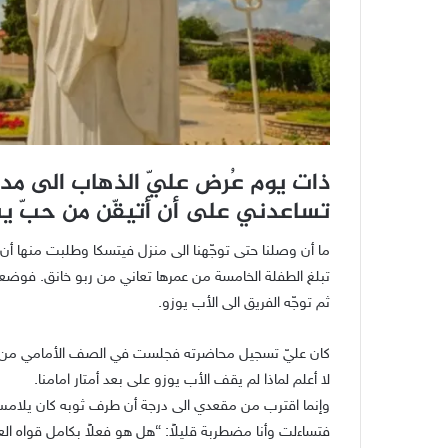
ذات يوم عُرض عليّ الذهاب الى مدي
تساعدني على أن أتيقّن من حبّ يس
ما أن وصلنا حتى توجّهنا الى منزل فيتسكا وطلبت منها أن 
تبلغ الطفلة الخامسة من عمرها تعاني من ربو خانق. فوضع
ثم توجّه الفريق الى الأب يوزو.
كان عليّ تسجيل محاضرته فجلست في الصف الأمامي من م
لا أعلم لماذا لم يقف الأب يوزو على بعد أمتار امامنا.
وإنما اقترب من مقعدي الى درجة أن طرف ثوبه كان يلامس 
فتساءلت وأنا مضطربة قليلاً: “هل هو فعلاً بكامل قواه ال