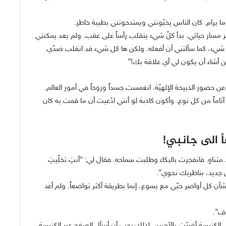
 يرام. كان الناس يحبّونني ويمتدحونني بطيبة خاطر.
 مسار حياتي. بدأ كلّ شيء ينقلب رأساً على عقب. ولم يعد يمكنني
شيء، كما سألتني أن أفعله. ولكن ها كل شيء قد انقلب ضدّي.
 أشاء أن يكون لي أي علاقة بك!”
ن حضور الذبيحة الإلهيّة. انغمست جسداً وروحاً في أمور العالم.
اماً من كل نوع. وأكون كاذبة لو أنني ادّعيت أن ما قمت به كان
 الى جانبي!
ا متناهٍ. فانفجرت بالبكاء وطلبت سماحه. فقال لي: “أنتِ تخلّيتِ
ن جديد، بناظريك نحوي”.
 كل أواصر حبّي مع يسوع، إنما بطريقة أكثر تواضعاً. ولم أعد
اف”.
الكنيسة أضرّت بالآخرين. لذلك يجب أن أسأل الصفح عبر الكنيسة