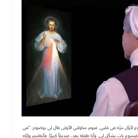
أوّل مرّة في قلبي. فيوم مناولتي الأولى قال لي بوضوح: “في
وع بات يشكّل لي، وأنا طفلة بعد، صديقاً كبيرًا. فأتقاسم وإيّاه