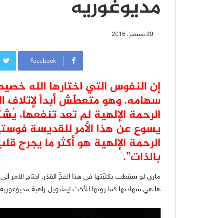
مديوغوريه
20 سبتمبر، 2016
Facebook
إن النفوس التي اختارها الله خصيصاً،
سهامه. وهو متعطّش أبداً لإتلاف ا
الرحمة الإلهية لم تعد تنفعها، يُشكّل 
يسوع عن هذا الأمر للقديسة فوستين
الرحمة الإلهية هو أكثر ما يجرح قلب
بالذات”.
ماري لو سقطت بكليّتها في هذا الفخّ القذر. احتاج الأمر ال
ها هي شهادتها كما روتها للأخت إيمانويل راهبة مديوغوريه 