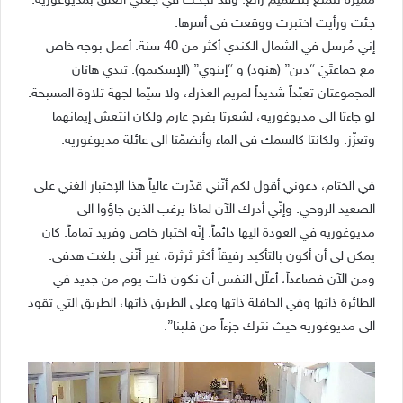
مميّزة تتمتّع بتصميم رائع. وقد نجحت في جعلي أتعلّق بمديوغوريه.
جئت ورأيت اختبرت ووقعت في أسرها.
إني مُرسل في الشمال الكندي أكثر من 40 سنة. أعمل بوجه خاص
مع جماعتَيْ “دين” (هنود) و “إينوي” (الإسكيمو). تبدي هاتان
المجموعتان تعبّداً شديداً لمريم العذراء، ولا سيّما لجهة تلاوة المسبحة.
لو جاءتا الى مديوغوريه، لشعرتا بفرح عارم ولكان انتعش إيمانهما
وتعزّز. ولكانتا كالسمك في الماء وأنضمّتا الى عائلة مديوغوريه.
في الختام، دعوني أقول لكم أنّني قدّرت عالياً هذا الإختبار الغني على
الصعيد الروحي. وإنّي أدرك الآن لماذا يرغب الذين جاؤوا الى
مديوغوريه في العودة اليها دائماً. إنّه اختبار خاص وفريد تماماً. كان
يمكن لي أن أكون بالتأكيد رفيقاً أكثر ثرثرة، غير أنّني بلغت هدفي.
ومن الآن فصاعداً، أعلّل النفس أن نكون ذات يوم من جديد في
الطائرة ذاتها وفي الحافلة ذاتها وعلى الطريق ذاتها، الطريق التي تقود
الى مديوغوريه حيث نترك جزءاً من قلبنا”.