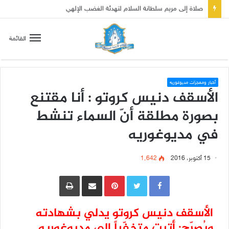
صلاة إلى مريم سلطانة السلام لتهدئة الغضب الإلهي
القائمة
أخبار ومعجزات مديوغوريه
الأسقف دنيس كروتو : أنا مقتنع
بصورة مطلقة أنّ السماء تنشط
في مديوغوريه
15 أكتوبر، 2016
1٬642
Pinterest
مشاركة عبر البريد
طباعة
الأسقف دنيس كروتو يدلي بشهادته
ويُصرّح: أتيت متخفّياً الى مديوغوريه