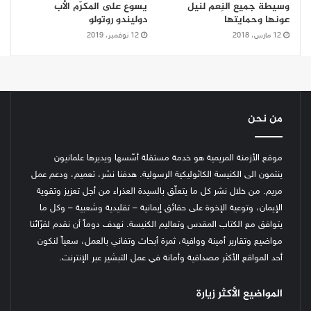
وسيطة جميع النِعم لنيل
يسوع على المكرّم الأب
عونها وحمايتها
دوليندو روتولو
12 مارس، 2018
12 نوفمبر، 2019
من نحن
موقع الأزمنة المريمية هو خدمة مستقلة أسّسها ويديرها علمانيون
ينتمون الى الكنيسة الكاثوليكية الرسولية. هدفنا نشر، تعميم، ودعم عمل
مريم. من خلال نشر كل ما يتعلّق بالسيدة العذراء من أجل تعزيز وتقوية
الإيمان، وتوعية الإخوة على حقائق إيمانية – تقليدية وشعبية – وكل ما
يتوافق مع الكتاب المقدس وتعاليم الكنيسة.
نهدف دوماً أن نقدم لقرّائنا
مواضيع وتقارير أمينة ووافية، ثمرة أبحاث وتفاني بالعمل، سعياً لنكون
أحد المواقع الأكثر مصداقية وأمانة في عمل التبشير عبر الإنترنت.
المواضيع الأكثر زيارة