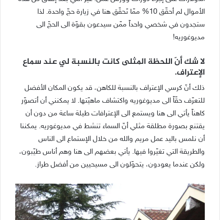
الأموال لم أحقّق 10% ممّا تَحقّق هنا في زيارة حجّ واحدة. لذا
ستجدون في شخصي واحداً ممّن سيدعون بقوّة الى الحجّ الى
مديوغوريه!
لا شك أنّ اللحظة المثلى كانت بالنسبة لي عند سماع
الإعتراف.
ذلك أنّ كرسي الإعتراف بالنسبة للكاهن، قد يكون المكان الأفضل
للتعرّف حقّاً الى مديوغوريه واكتشاف ماهيّتها. لا يمكنني أن أتصوّر
كاهناً يأتي الى هنا ويستمع الى الإعترافات طيلة ساعة من دون أن
يقتنع بصورة مطلقة مثلي أنّ السماء تنشط في مديوغوريه. يمكننا
أن نلمس باليد عمل مريم والله من خلال الإستماع الى الناس
والطريقة التي تغيّروا فيها. يأتي بعضهم الى هنا وهم أناس طيّبون،
ولكن عندما يعودون، يتحوّلون الى مسيحيين من أفضل طراز.