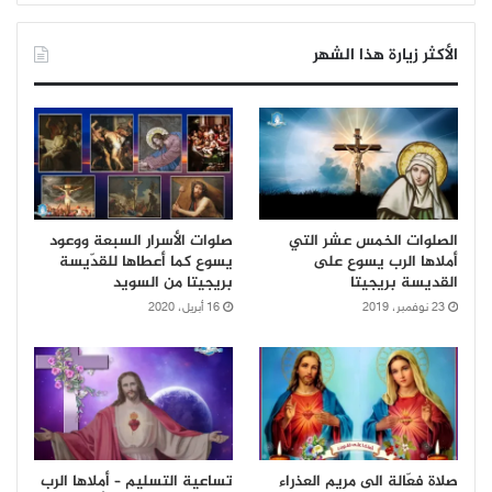
الأكثر زيارة هذا الشهر
الصلوات الخمس عشر التي
صلوات الأسرار السبعة ووعود
أملاها الرب يسوع على
يسوع كما أعطاها للقدّيسة
القديسة بريجيتا
بريجيتا من السويد
23 نوفمبر، 2019
16 أبريل، 2020
صلاة فعّالة الى مريم العذراء
تساعية التسليم – أملاها الرب