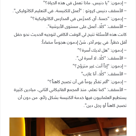
– إدمون: “يا دنيس، ماذا تعمل في هذه الحياة؟”
– الأسقف دنيس كروتو : “أعمل للكنيسة، في التعليم الكاثوليكي”.
– إدمون: “حسنا، أي كمدرّس في المدارس الكاثوليكية؟”
– الأسقف: “كلّا، أعمل على مستوى الأبرشية”.
كانت هذه الأسئلة تتيح لي الوقت الكافي لتوجيه الحديث نحو حقل
أقل خطراً. في يوم آخر، شنّ إدمون هجوماً مضاداً:
– إدمون: “هل لديك أسرة؟”
– الأسقف: “كلّا، لا أسرة لي”.
– إدمون: “إذاً أنت غير متزوّج؟”
– الأسقف: “كلّا، أنا عازب”
– إدمون: “ألم تفكّر يوماً في أن تصبح كاهناً؟”
– الأسقف: “كما تعلم، منذ المجمع الفاتيكاني الثاني، ميادين كثيرة
يستطيع العلمانيون فيها خدمة الكنيسة بشكل رائع، من دون أن
تصبح كاهناً أو رجل دين”.