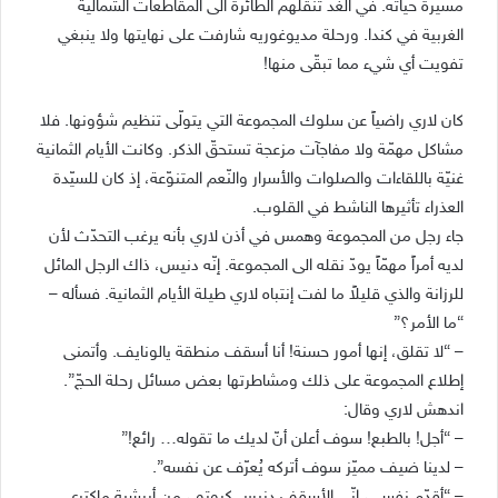
مسيرة حياته. في الغد تنقلهم الطائرة الى المقاطعات الشمالية
الغربية في كندا. ورحلة مديوغوريه شارفت على نهايتها ولا ينبغي
تفويت أي شيء مما تبقّى منها!
كان لاري راضياً عن سلوك المجموعة التي يتولّى تنظيم شؤونها. فلا
مشاكل مهمّة ولا مفاجآت مزعجة تستحقّ الذكر. وكانت الأيام الثمانية
غنيّة باللقاءات والصلوات والأسرار والنّعم المتنوّعة، إذ كان للسيّدة
العذراء تأثيرها الناشط في القلوب.
جاء رجل من المجموعة وهمس في أذن لاري بأنه يرغب التحدّث لأن
لديه أمراً مهمّاً يودّ نقله الى المجموعة. إنّه دنيس، ذاك الرجل المائل
للرزانة والذي قليلاً ما لفت إنتباه لاري طيلة الأيام الثمانية. فسأله –
“ما الأمر؟”
– “لا تقلق، إنها أمور حسنة! أنا أسقف منطقة يالونايف. وأتمنى
إطلاع المجموعة على ذلك ومشاطرتها بعض مسائل رحلة الحجّ”.
اندهش لاري وقال:
– “أجل! بالطبع! سوف أعلن أنّ لديك ما تقوله… رائع!”
– لدينا ضيف مميّز سوف أتركه يُعرّف عن نفسه”.
– “أقدّم نفسي، إنّي الأسقف دنيس كروتو ، من أبرشية ماكتري