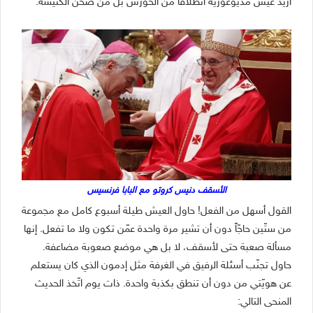
أريد عيش مديوغوريه انطلاقاً من الخورس بل من صحن الكنيسة.
الأسقف دنيس كروتو مع البابا فرنسيس
القول أسهل من الفعل! حاول العيش طيلة أسبوع كامل مع مجموعة
من ستّين حاجّاً دون أن تشير مرة واحدة عمّن تكون ولا ما تفعل. إنها
مسألة صعبة حتى لأسقف، لا بل هي موضع صعوبة مضاعفة.
حاول تجنّب أسئلة الرفيق في الغرفة مثل إدمون الذي كان يستعلم
عن هويّتي من دون أن تنطق بكذبة واحدة. ذات يوم اتّخذ الحديث
المنحى التالي: