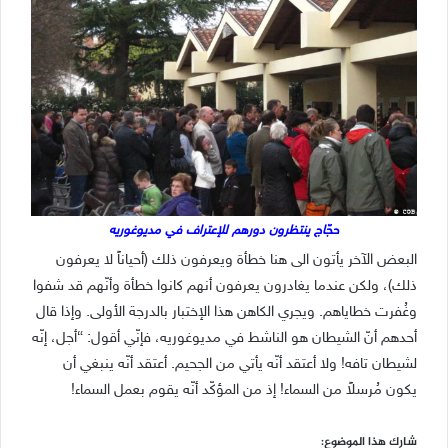
حجّاج ينتظرون دورهم للإعتراف في مديوغوريه
البعض الآخر يأتون الى هنا خطأة ويعرفون ذلك (أحياناً لا يعرفون
ذلك)، ولكن عندما يغادرون يعرفون أنهم كانوا خطأة وأنّهم قد شفوا
وغُفرت خطاياهم. ويجري الكاهن هذا الإختبار بالدرجة الأولى. وإذا قال
أحدهم أنّ الشيطان هو الناشط في مديوغوريه، فإنّي أقول: “أجل، إنّه
لشيطان تافه! ولا أعتقد أنّه يأتي من الجحيم. أعتقد أنّه ينبغي أن
يكون مُرسلاً من السماء! إذ من المؤكّد أنّه يقوم بعمل السماء!
شارك هذا الموضوع: