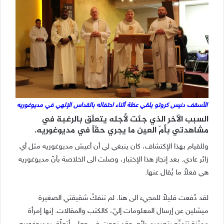
الأسقف دنيس كروتو يلقي عظة أثناء احتفاله بالقداس الإلهي في مديوغوريه
السبب الآخر الذي جئت لأجله يتعلّق بالرغبة في
مشاهدتي بأمّ العين ما يجري حقّاً في مديوغوريه.
وللقيام بهذا الإكتشاف، كان ينبغي لي أن أعيش مديوغوريه مثل أي
زائر عادي. بعد إنجاز هذا الإختبار، وصلت الى الخلاصة بأنّ مديوغوريه
هي فعلاً ما يُقال عنها.
لقد دُفعت قليلاً للمجيء الى هنا. لم تنفكّ شقيقتي الصغيرة
ميشلين عن إرسال المعلومات إليّ، كالكتب والمقالات. إنها إمرأة