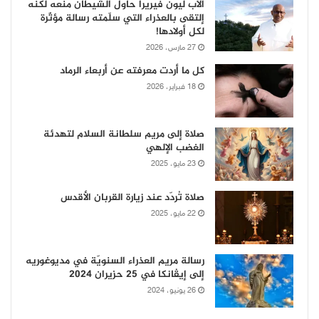
الأب ليون فيريرا حاول الشيطان منعه لكنه
إلتقى بالعذراء التي سلّمته رسالة مؤثّرة
لكل أولادها!
27 مارس، 2026
كل ما أردت معرفته عن أربعاء الرماد
18 فبراير، 2026
صلاة إلى مريم سلطانة السلام لتهدئة
الغضب الإلهي
23 مايو، 2025
صلاة تُردّد عند زيارة القربان الأقدس
22 مايو، 2025
رسالة مريم العذراء السنويّة في مديوغوريه
إلى إيڤانكا في 25 حزيران 2024
26 يونيو، 2024