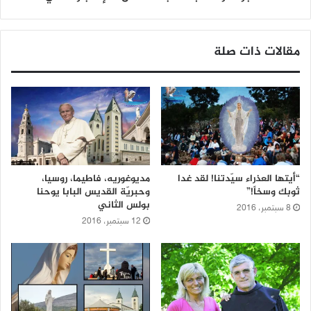
مقالات ذات صلة
“أيتها العذراء سيّدتنا! لقد غدا
مديوغوريه، فاطيما، روسيا،
ثوبك وسخاً!”
وحبريّة القديس البابا يوحنا
بولس الثاني
8 سبتمبر، 2016
12 سبتمبر، 2016