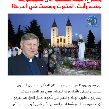
جئت، رأيت، اختبرت ووقعت في أسرها!
في فندق روزيكا في مديوغوريه، كان الحجّاج الكنديون الستّون
يسرعون الخطى باتّجاه غرفة الطعام. ففي هذا المساء سوف
يتشاركون حلوى الوداع والنّعم التي تلّقوها خلال الحجّ. هم يعرفون
أن بعضهم قد اختبر شفاءات والبعض الآخر تلقّى أنواراً فيما يخصّ