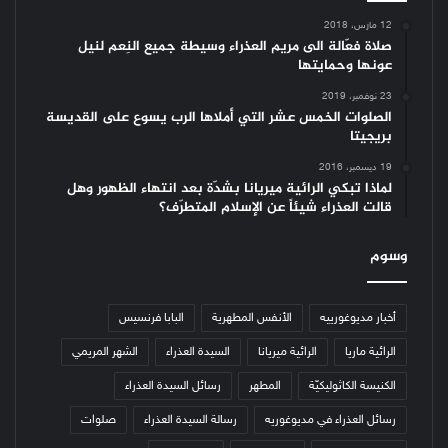
12 مارس، 2018
صلاة فعّالة الى مريم العذراء وسيطة جميع النِعم لنيل
عونها وحمايتها
23 نوفمبر، 2019
الصلوات الخمس عشر التي أملاها الرب يسوع على القديسة
بريجيتا
19 ديسمبر، 2016
لماذا تبكي الرائية ميريانا بشدّة بعد انتهاء الظهور وهل
قالت العذراء شيئاً عن الإسلام المتطرّف؟
وسوم
أخبار مديوغورييه
الأنفس المطهرية
البابا فرنسيس
الرائية ماريا
الرائية ميريانا
السيدة العذراء
الشهر المريمي
الكنيسة الكاثوليكيّة
المطهر
رسائل السيدة العذراء
رسائل العذراء في مديوغوريه
رسالة السيدة العذراء
صلوات