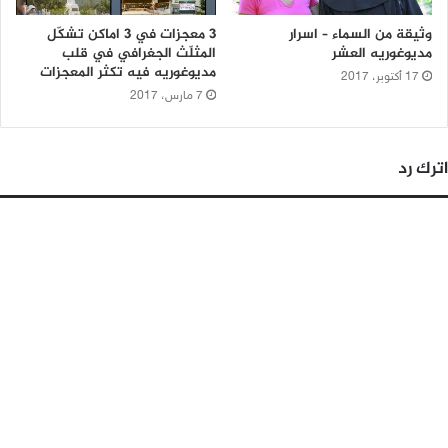
وثيقة من السماء – اسرار
3 معجزات في 3 اماكن تشكّل
مديوغوريه العشر
المثلّث الجغرافي في قلب
مديوغوريه فيه تكثر المعجزات
17 أكتوبر، 2017
7 مارس، 2017
اترك رد