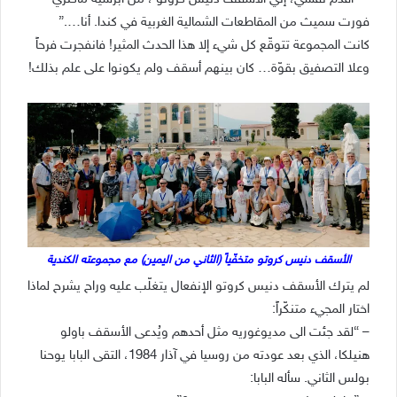
فورت سميث من المقاطعات الشمالية الغربية في كندا. أنا….”
كانت المجموعة تتوقّع كل شيء إلا هذا الحدث المثير! فانفجرت فرحاً
وعلا التصفيق بقوّة… كان بينهم أسقف ولم يكونوا على علم بذلك!
الأسقف دنيس كروتو متخفّياً (الثاني من اليمين) مع مجموعته الكندية
لم يترك الأسقف دنيس كروتو الإنفعال يتغلّب عليه وراح يشرح لماذا
اختار المجيء متنكّراً:
– “لقد جئت الى مديوغوريه مثل أحدهم ويُدعى الأسقف باولو
هنيلكا، الذي بعد عودته من روسيا في آذار 1984، التقى البابا يوحنا
بولس الثاني. سأله البابا: