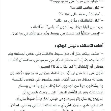
– ” باولو، هل مررت في مديوغوريه؟”
– “كلا، صاحب القداسة”
– “ماذا؟ ألم تذهب الى هناك؟”
– “كلا، فالفاتيكان حذّرني من ذلك”
بدرت من البابا حركة تريد القول “لا بأس”. ثم أضاف:
– “إذهب متنكّراً كما فعلت في روسيا. وعُد منها وأخبرني بما ترى”.
أضاف الاسقف دنيس كروتو :
– “عشت بينكم مثل أي حاج بسيط. حافظت على بعض المسافة ولم
أختلط بكم كثيراً، أنتم معشر الحجّاج في مجموعتي، مخافة أن أكشف
هويّتي أو “إكتشافي” كما يقال. لماذا؟ لسببين:
الأول: في كندا قيل لي أنّ الكهنة القادمين الى مديوغوريه يُعاملون
بصورىة مميّزة. من جهة أخرى، فهم يجلسون في خورس الكنيسة
ولا يشكّلون جزءاً من الجمهور. كما يُطلب إليهم العمل وسماع
الإعترافات وتبريك الأشياء الدينية، الخ… رغبت بالمجيء الى
مديوغوريه مثل زائر بسيط وفي عيش الحجّ عيشاً عميقاً مثل أي
كاثوليكي عادي. بدون تلقّي أي معاملة خاصة تراعي وضعي. لم أكن