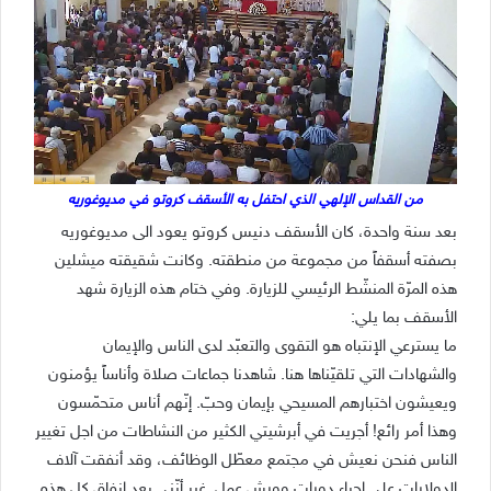
من القداس الإلهي الذي احتفل به الأسقف كروتو في مديوغوريه
بعد سنة واحدة، كان الأسقف دنيس كروتو يعود الى مديوغوريه
بصفته أسقفاً من مجموعة من منطقته. وكانت شقيقته ميشلين
هذه المرّة المنشّط الرئيسي للزيارة. وفي ختام هذه الزيارة شهد
الأسقف بما يلي:
ما يسترعي الإنتباه هو التقوى والتعبّد لدى الناس والإيمان
والشهادات التي تلقيّناها هنا. شاهدنا جماعات صلاة وأناساً يؤمنون
ويعيشون اختبارهم المسيحي بإيمان وحبّ. إنّهم أناس متحمّسون
وهذا أمر رائع! أجريت في أبرشيتي الكثير من النشاطات من اجل تغيير
الناس فنحن نعيش في مجتمع معطّل الوظائف، وقد أنفقت آلاف
الدولارات على إجراء دورات وورش عمل. غير أنّني بعد إنفاق كل هذه